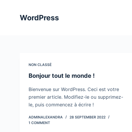
S
k
WordPress
i
p
t
o
c
o
NON CLASSÉ
n
Bonjour tout le monde !
t
e
Bienvenue sur WordPress. Ceci est votre
n
premier article. Modifiez-le ou supprimez-
t
le, puis commencez à écrire !
ADMINALEXANDRA
28 SEPTEMBER 2022
1 COMMENT